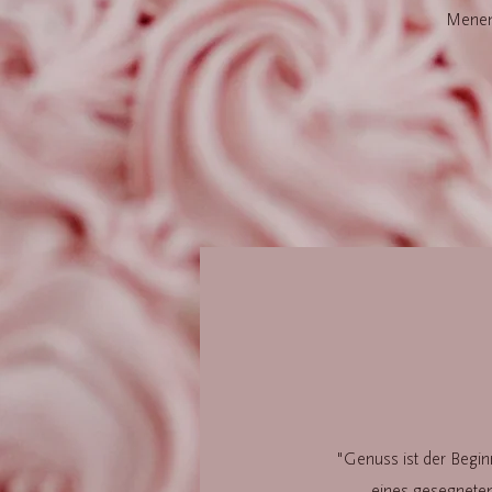
Meneme
"
Genuss ist der Begi
eines gesegnete