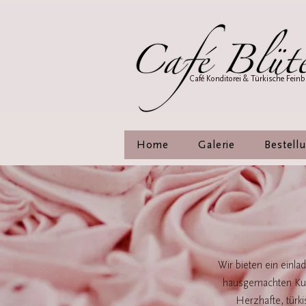
Café Konditorei & Türkische Feinb
Home
Galerie
Bestell
Wir bieten ein einl
hausgemachten Kuch
Herzhafte, türki