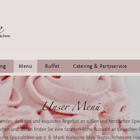
äckerei
ung
Menü
Buffet
Catering & Partyservice
Unser Menü
adendes, delikates und exquisites Angebot an süßen und herzhaften Sp
en und Torten finden Sie eine facettenreiche Auswahl an türkischen F
sche Spezialitäten wie z. B. Manti (türkische Mini-Teigtäschchen mit Hac