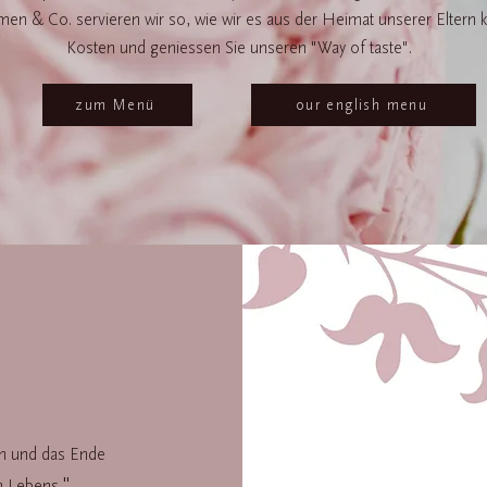
n & Co. servieren wir so, wie wir es aus der Heimat unserer Eltern 
Kosten und geniessen Sie unseren "Way of taste".
zum Menü
our english menu
nn und das Ende
"
n Lebens.