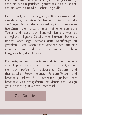
dass sie wie ein perfektes, glänzendes Kleid aussieht,
das die Torte in eine edle Erscheinung hüllt.
Der Fondant, ist eine sehr glatte, süße Zuckermasse, die
eine dezente, aber süße Vanillenote im Geschmack, die
die übrigen Aromen der Torte sanft ergänzt, ohne sie zu
übertönen. Die Fondantmasse hat eine elastische
Textur und lässt sich kunstvoll formen, was es
ermöglicht, filigrane Details wie Blumen, Schleifen,
Ranken oder sogar personalisierte Schriftzüge zu
gestalten. Diese Dekorationen verleihen der Torte eine
individuelle Note und machen sie zu einem echten
Hingucker bei jedem Anlass.
Die Festigkeit des Fondants sorgt dafür, dass die Torte
sowohl optisch als auch strukturell stabil bleibt, sodass
sie sich perfekt für aufwendige Designs und
thematische Feiern eignet. Fondant-Torten sind
besonders beliebt für Hochzeiten, Jubiläen oder
besondere Geburtstagsfeiern, bei denen das Design
genauso wichtig ist wie der Geschmack.
Zur Galerie