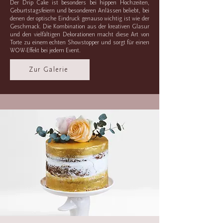
Der Drip Cake ist besonders bei hippen Hochzeiten,
Geburtstagsfeiern und besonderen Anlässen beliebt, bei
denen der optische Eindruck genauso wichtig ist wie der
Geschmack. Die Kombination aus der kreativen Glasur
und den vielfältigen Dekorationen macht diese Art von
Torte zu einem echten Showstopper und sorgt für einen
WOW-Effekt bei jedem Event.
Zur Galerie