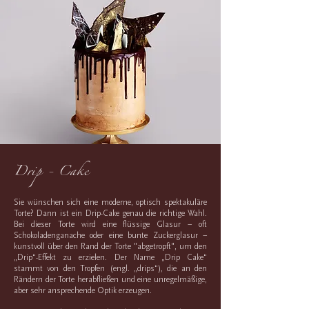
Drip - Cake
Sie wünschen sich eine moderne, optisch spektakuläre
Torte? Dann ist ein Drip-Cake genau die richtige Wahl.
Bei dieser Torte wird eine flüssige Glasur – oft
Schokoladenganache oder eine bunte Zuckerglasur –
kunstvoll über den Rand der Torte "abgetropft", um den
„Drip“-Effekt zu erzielen. Der Name „Drip Cake“
stammt von den Tropfen (engl. „drips“), die an den
Rändern der Torte herabfließen und eine unregelmäßige,
aber sehr ansprechende Optik erzeugen.