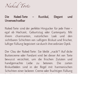
Naked Torte
Die Naked-Torte – Rustikal, Elegant und
Unverwechselbar
Naked-Torte sind der perfekte Hingucker für jede Feier –
egal ob Hochzeit, Geburtstag oder Gartenparty. Mit
ihrem charmanten, natürlichen Look und den
sichtbaren Schichten von saftigem Biskuit und frischer,
luftiger Füllung begeistert sie durch ihre ordinäre Optik.
Der Clou der Naked-Torte: Sie bleibt „nackt“! Auf dicke
Buttercreme oder Fondant wird bei dieser Art von Torte
bewusst verzichtet, um die frischen Zutaten und
handgemachte Liebe zu betonen. Die zarten
Biskuitböden sind in der Regel mit harmonischen
Schichten einer lockeren Creme oder fruchtigen Füllung
kombiniert – so kommen sowohl das Auge als auch der
Gaumen auf ihre Kosten.
Kombiniert mit frischen, saisonalen Früchten, zarten
Blüten oder feinsten Nüssen, ist jede Naked-Torte ein
echtes Meisterwerk der Einfachheit und Eleganz. Ganz
nach Ihren Wünschen gestalten wir die Torte mit den
Aromen und Dekorationen, die am besten zu Ihrem
Event passen – von frischen Beeren und floralen